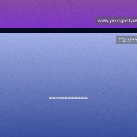
亚星游戏官网入口全面解析，确保玩家顺
利进入游戏享受优质娱乐体验