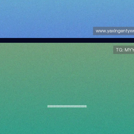
亚星总部投诉电话最新更新，帮助用户快
速获取官方客服支持