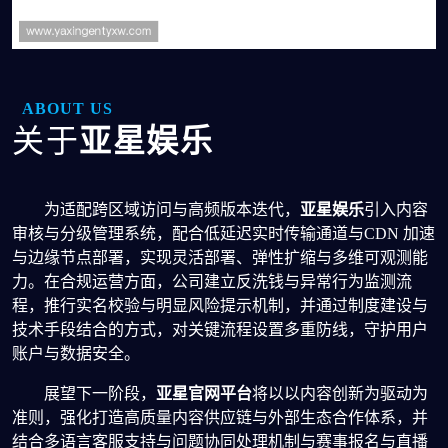
ABOUT US
关于
亚星娱乐
为适配跨区域访问与高频版本迭代，
亚星娱乐
引入内容
审核与分级管理系统，配合低延迟实时传输通道与CDN 加速
与边缘节点部署，实现灵活部署、弹性扩缩与多维可观测能
力。在合规运营方面，公司建立反洗钱与异常行为监测流
程，推行实名校验与明显风险提示机制，并通过制度建设与
技术手段结合的方式，对关键流程设置多重防线，守护用户
账户与数据安全。
展望下一阶段，
亚星官网平台
将以以内容创新为驱动为
准则，强化打造高质量内容供应链与外部生态合作体系，并
结合多语言客服支持与问题协同处理机制与赛事报名与直播