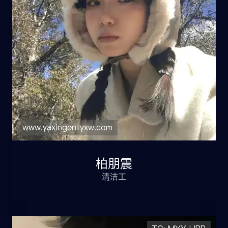
柏朋震
清洁工