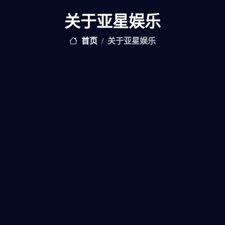
关于亚星娱乐
首页
关于亚星娱乐