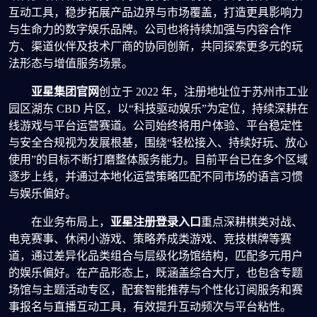
互动工具，稳步拓展产品边界与市场覆盖，打造更具影响力
与生命力的数字娱乐品牌。公司也将持续加强与内容合作
方、渠道伙伴及技术厂商的协同创新，共同探索更多元的玩
法形态与增值服务场景。
亚星集团官网
创立于 2022 年，注册地址位于苏州市工业
园区湖东 CBD 片区，以“科技驱动娱乐”为定位，持续深耕在
线游戏与平台运营赛道。公司始终将用户体验、平台稳定性
与安全合规视为发展根基，围绕“轻松接入、持续好玩、放心
使用”的目标不断打磨整体服务能力。目前平台已在多个区域
逐步上线，并通过本地化运营策略匹配不同市场的语言习惯
与娱乐偏好。
在业务布局上，
亚星注册登录入口
重点深耕棋类对战、
电竞赛事、休闲小游戏、策略养成类游戏、竞技棋牌等赛
道，通过差异化品类组合与层级化场馆结构，匹配多元用户
的娱乐偏好。在产品形态上，既涵盖综合大厅，也包含专题
场馆与主题活动专区，配套智能推荐与个性化订阅服务和赛
事报名与直播互动工具，有效提升互动频次与平台粘性。